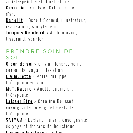
artiste-peintre et illustratrice
Grand Arc
>
Olivier Grieb
, facteur
d'arc
Benohit
> Benoît Schmid, illustrateur,
réalisateur, storytelleur
Jacques Reinhard
> Archéologue,
tisserand, vannier
PRENDRE SOIN D
E
S
OI
O son de soi
> Olivia Pichard, soins
corporels, yoga, relaxation
L'Almulette
> Marie Philippe,
thérapeute vocale
MaTaNature
> Anette Luder, art-
thérapeute
Laisser Etre
> Caroline Rousset,
enseignante de yoga et Gestalt-
thérapeute
SATYAM
> Lysiane Hulser, enseignante
de yoga et thérapeute holistique
E comme Ecriture
> Le lieu