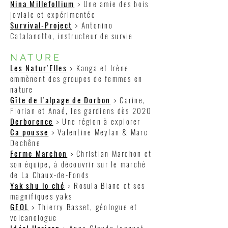
Nina Millefollium
> Une amie des bois
joviale et expérimentée
Survival-Project
> Antonino
Catalanotto, instructeur de survie
NATURE
Les Natur'Elles
> Kanga et Irène
emmènent des groupes de femmes en
nature
Gîte de l'alpage de Dorbon
> Carine,
Florian et Anaé, les gardiens dès 2020
Derborence
> Une région à explorer
Ca pousse
> Valentine Meylan & Marc
Dechêne
Ferme Marchon
> Christian Marchon et
son équipe, à découvrir sur le marché
de La Chaux-de-Fonds
Yak shu lo ché
> Rosula Blanc et ses
magnifiques yaks
GEOL
> Thierry Basset, géologue et
volcanologue