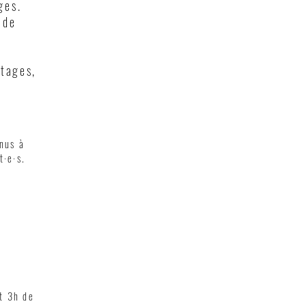
ges.
 de
rtages,
nus à
t·e·s.
t 3h de