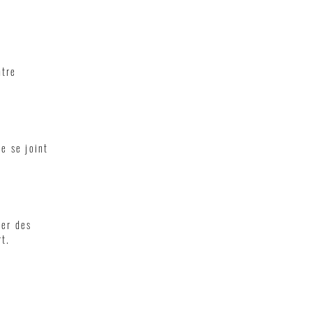
ntre
e se joint
ser des
t.