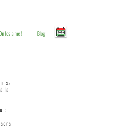
On les aime !
Blog
ir sa
à la
u :
isons