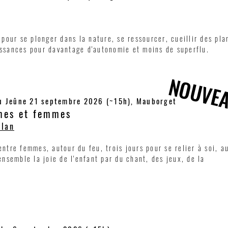
pour se plonger dans la nature, se ressourcer, cueillir des pla
ssances
pour davantage d'autonomie et moins de superflu.
NOUVEA
NOUVEA
du Jeûne 21 septembre 2026 (~15h), Mauborget
mes et femmes
ylan
ntre femmes, autour du feu, trois jours pour se relier à soi, a
ensemble la joie de l'enfant par du chant, des jeux, de la