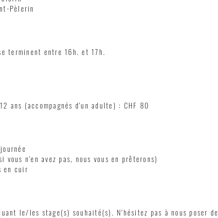
nt-Pèlerin
e terminent entre 16h. et 17h.
e 12 ans (accompagné
s d'un adulte) : CHF 80
 journée
si vous n'en avez pas, nous vous en prêterons)
 en cuir
uant le/les stage(s) souhaité(s). N'hésitez pas à nous poser d