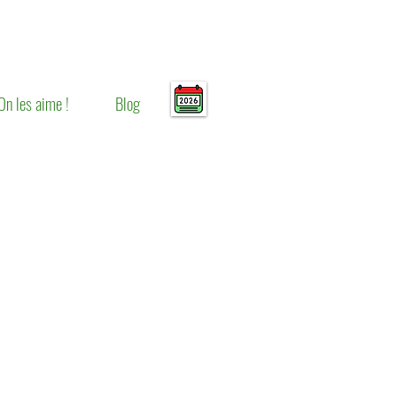
On les aime !
Blog
x
s