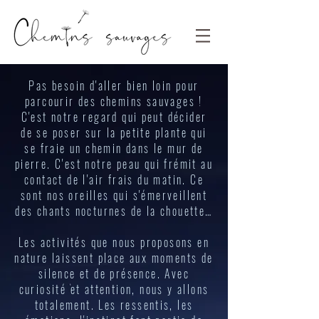
Pas besoin d'aller bien loin pour
parcourir des chemins sauvages !
C'est notre regard qui peut décider
de se poser sur la petite plante qui
se fraie un chemin dans le mur de
pierre. C'est notre peau qui frémit au
contact de l'air frais du matin. Ce
sont nos oreilles qui s'émerveillent
des chants nocturnes de la chouette…
Les activités que nous proposons en
nature laissent place aux moments de
silence et de présence. Avec
curiosité et attention, nous y allons
totalement. Les ressentis, les