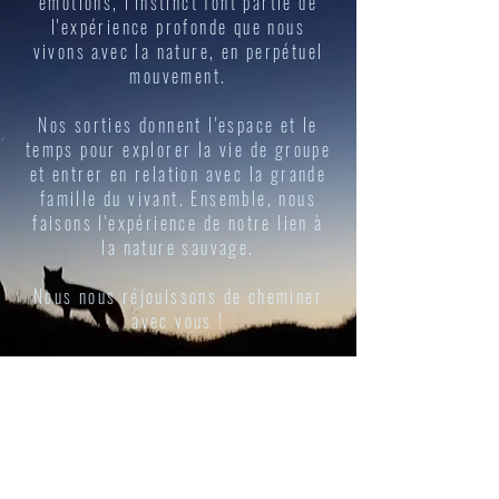
émotions, l'instinct font partie de
l'expérience profonde que nous
vivons avec la nature, en perpétuel
mouvement.
​Nos sorties donnent l'espace et le
temps pour explorer la vie de groupe
et entrer en relation avec la grande
famille du vivant. Ensemble, nous
faisons l'expérience de notre lien à
la nature sauvage.
Nous nous réjouissons de cheminer
avec vous !
Irène & Stéphane
Voir nos activités