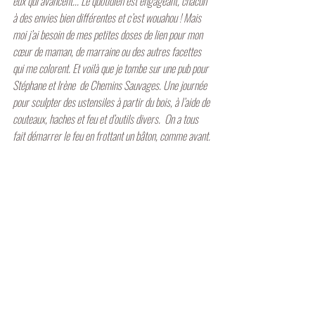
eux qui avancent... Le quotidien est engageant, chacun 
à des envies bien différentes et c’est wouahou ! Mais 
moi j’ai besoin de mes petites doses de lien pour mon 
cœur de maman, de marraine ou des autres facettes 
qui me colorent. Et voilà que je tombe sur une pub pour 
Stéphane et Irène  de Chemins Sauvages. Une journée 
pour sculpter des ustensiles à partir du bois, à l’aide de 
couteaux, haches et feu et d’outils divers.  On a tous 
fait démarrer le feu en frottant un bâton, comme avant. 
Le prix de cette petite braise sur laquelle on a tous 
soufflé pour l’attiser et qu’elle permette de démarrer 
notre feu qu’on a alimenté toute la journée !  C’était 
incroyable ! J’ai non seulement partagé cette journée 
avec mes amours, mais aussi pu nourrir ma petite 
flamme à moi. Et je me suis régalée de ce qui régnait 
comme ambiance entre nous ! 
Je recommande mille fois !!! Une manière de prendre 
soin de Soi et de la Vie ! "